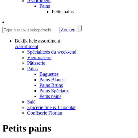
Assortiment
Pains
Petits pains
Zoeken
Bekijk hele assortiment
Assortiment
Spécialiteés du week-end
Viennoiserie
Pâtisserie
Pains
Baguettes
Pains Blancs
Pains Bruns
Pains Spéciaux
Petits pains
Salé
Épicerie fine & Chocolat
Confiserie Florian
Petits pains