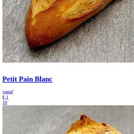
Petit Pain Blanc
vanaf
€
1
10