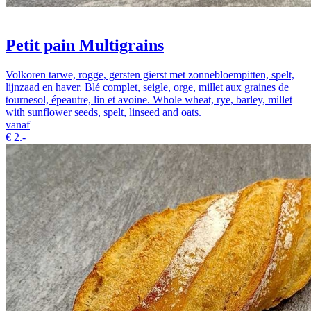
Petit pain Multigrains
Volkoren tarwe, rogge, gersten gierst met zonnebloempitten, spelt,
lijnzaad en haver. Blé complet, seigle, orge, millet aux graines de
tournesol, épeautre, lin et avoine. Whole wheat, rye, barley, millet
with sunflower seeds, spelt, linseed and oats.
vanaf
€
2.-